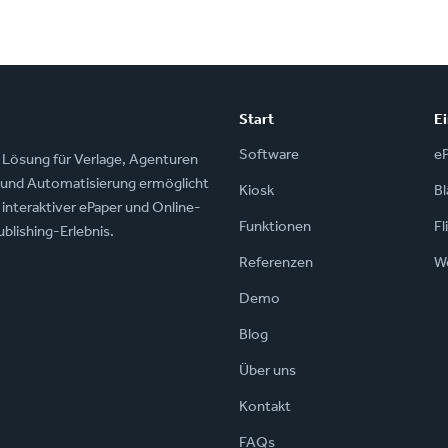
Start
E
Software
e
ng Lösung für Verlage, Agenturen
z und Automatisierung ermöglicht
Kiosk
Bl
 interaktiver ePaper und Online-
Funktionen
Fl
blishing-Erlebnis.
Referenzen
W
Demo
Blog
Über uns
Kontakt
FAQs