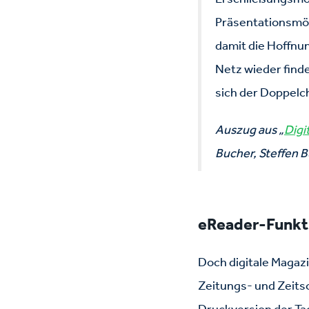
Präsentationsmög
damit die Hoffnun
Netz wieder finde
sich der Doppelc
Auszug aus „
Digi
Bucher, Steffen B
eReader-Funkti
Doch digitale Magaz
Zeitungs- und Zeitsc
Druckversion der Tag