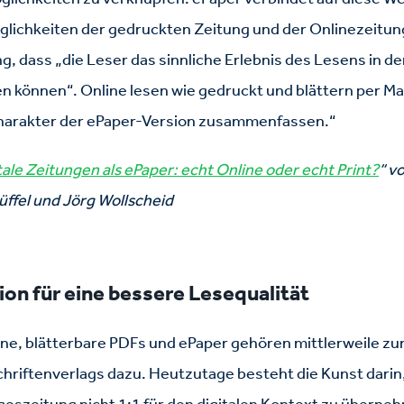
lichkeiten der gedruckten Zeitung und der Onlinezeitun
g, dass „die Leser das sinnliche Erlebnis des Lesens in d
n können“. Online lesen wie gedruckt und blättern per Mau
harakter der ePaper-Version zusammenfassen.“
tale Zeitungen als ePaper: echt Online oder echt Print?
“ v
üffel und Jörg Wollscheid
on für eine bessere Lesequalität
ine, blätterbare PDFs und ePaper gehören mittlerweile z
hriftenverlags dazu. Heutzutage besteht die Kunst darin,
eszeitung nicht 1:1 für den digitalen Kontext zu überneh