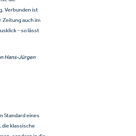
g. Verbunden ist
er Zeitung auch im
sklick – so lässt
on Hans-Jürgen
um Standard eines
 die klassische
men, sondern in die