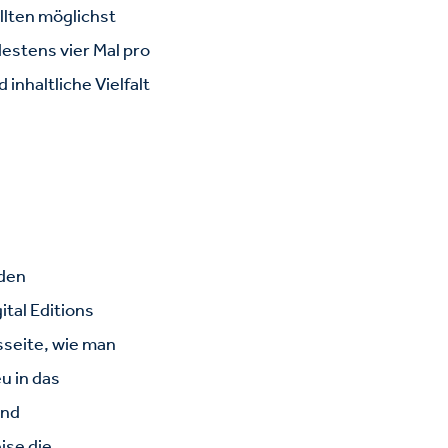
ollten möglichst
estens vier Mal pro
inhaltliche Vielfalt
 den
ital Editions
sseite, wie man
u in das
und
ise die