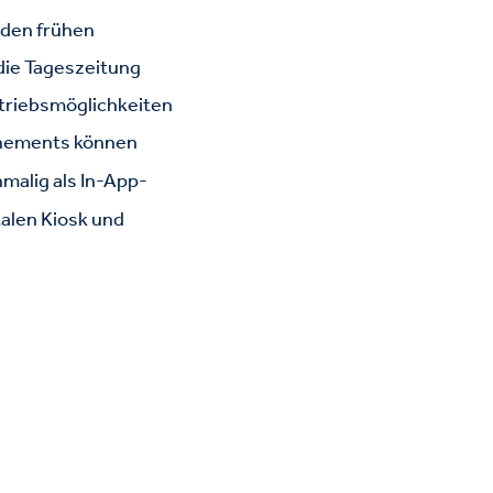
 den frühen
die Tageszeitung
rtriebsmöglichkeiten
ements können
malig als In-App-
talen Kiosk und