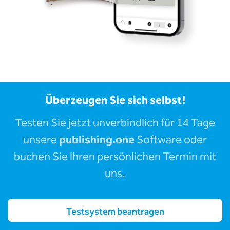
Überzeugen Sie sich selbst!
Testen Sie jetzt unverbindlich für 14 Tage
unsere
publishing.one
Software oder
buchen Sie Ihren persönlichen Termin mit
uns.
Testsystem beantragen