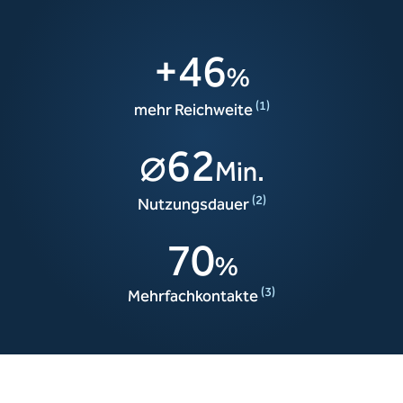
+
46
%
(1)
mehr Reichweite
⌀
62
Min.
(2)
Nutzungsdauer
70
%
(3)
Mehrfachkontakte