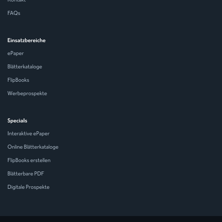
Über uns
Kontakt
FAQs
Einsatzbereiche
ePaper
Blätterkataloge
FlipBooks
Werbeprospekte
Specials
Interaktive ePaper
Online Blätterkataloge
FlipBooks erstellen
Blätterbare PDF
Digitale Prospekte