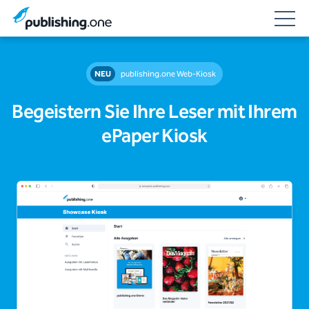
NEU
publishing.one Web-Kiosk
Begeistern Sie Ihre Leser mit Ihrem
ePaper Kiosk