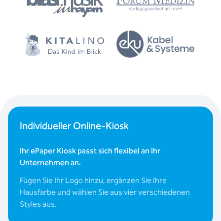
Individueller Online-Kiosk
Ihr ePaper Kiosk passt sich flexibel an Ihr
Unternehmen an.
Fügen Sie Ihr Logo hinzu, ergänzen Sie Ihre
Hausfarbe und wählen Sie aus vier verschiedenen
Styles aus.