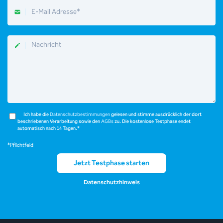
E-
Mail
Adresse
Nachricht
Ich habe die
Datenschutzbestimmungen
gelesen und stimme ausdrücklich der dort
beschriebenen Verarbeitung sowie den
AGBs
zu. Die kostenlose Testphase endet
automatisch nach 14 Tagen.*
*Pflichtfeld
Jetzt Testphase starten
Datenschutzhinweis