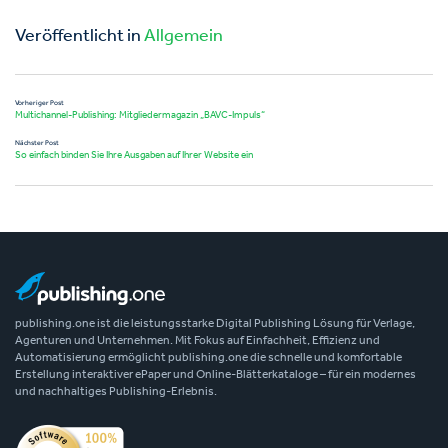
Veröffentlicht in
Allgemein
Vorheriger Post
Multichannel-Publishing: Mitgliedermagazin „BAVC-Impuls“
Nächster Post
So einfach binden Sie Ihre Ausgaben auf Ihrer Website ein
publishing.one ist die leistungsstarke Digital Publishing Lösung für Verlage,
Agenturen und Unternehmen. Mit Fokus auf Einfachheit, Effizienz und
Automatisierung ermöglicht publishing.one die schnelle und komfortable
Erstellung interaktiver ePaper und Online-Blätterkataloge – für ein modernes
und nachhaltiges Publishing-Erlebnis.