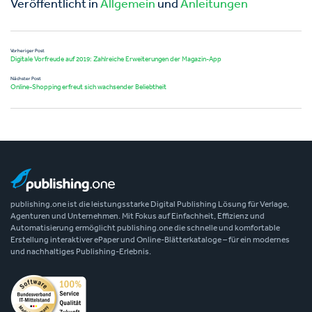
Veröffentlicht in
Allgemein
und
Anleitungen
Vorheriger Post
Digitale Vorfreude auf 2019: Zahlreiche Erweiterungen der Magazin-App
Nächster Post
Online-Shopping erfreut sich wachsender Beliebtheit
publishing.one ist die leistungsstarke Digital Publishing Lösung für Verlage,
Agenturen und Unternehmen. Mit Fokus auf Einfachheit, Effizienz und
Automatisierung ermöglicht publishing.one die schnelle und komfortable
Erstellung interaktiver ePaper und Online-Blätterkataloge – für ein modernes
und nachhaltiges Publishing-Erlebnis.