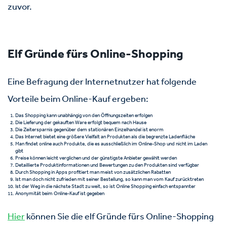
zuvor.
Elf Gründe fürs Online-Shopping
Eine Befragung der Internetnutzer hat folgende
Vorteile beim Online-Kauf ergeben:
Das Shopping kann unabhängig von den Öffnungszeiten erfolgen
Die Lieferung der gekauften Ware erfolgt bequem nach Hause
Die Zeitersparnis gegenüber dem stationären Einzelhandel ist enorm
Das Internet bietet eine größere Vielfalt an Produkten als die begrenzte Ladenfläche
Man findet online auch Produkte, die es ausschließlich im Online-Shop und nicht im Laden
gibt
Preise können leicht verglichen und der günstigste Anbieter gewählt werden
Detaillierte Produktinformationen und Bewertungen zu den Produkten sind verfügbar
Durch Shopping in Apps profitiert man meist von zusätzlichen Rabatten
Ist man doch nicht zufrieden mit seiner Bestellung, so kann man vom Kauf zurücktreten
Ist der Weg in die nächste Stadt zu weit, so ist Online Shopping einfach entspannter
Anonymität beim Online-Kauf ist gegeben
Hier
können Sie die elf Gründe fürs Online-Shopping