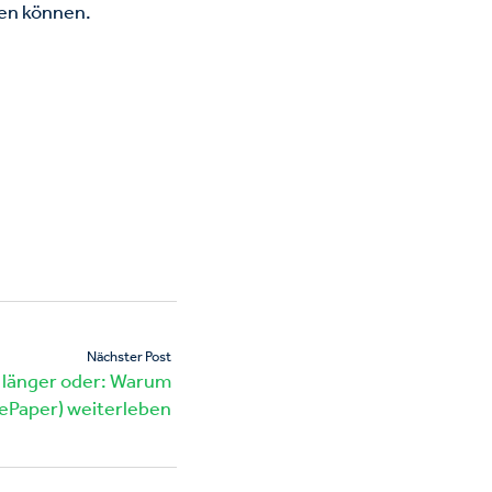
fen können.
Nächster Post
 länger oder: Warum
 ePaper) weiterleben