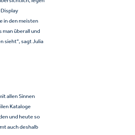
bersichtlich, legen
-Display
e in den meisten
s man überall und
sieht“, sagt Julia
it allen Sinnen
ilen Kataloge
den und heute so
mmt auch deshalb