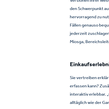
Versionen ihrer Web
den Schwerpunkt auf
hervorragend zu nut
Fällen genauso bequ
jederzeit zuschlage
Miosga, Bereichsleit
Einkaufserlebn
Sie vertreiben erklä
erfassen kann? Zusä
interaktiv erlebbar
alltäglich wie der G