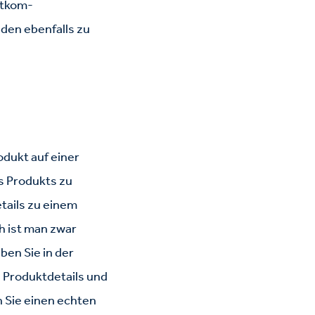
itkom-
nden ebenfalls zu
odukt auf einer
es Produkts zu
tails zu einem
ch ist man zwar
en Sie in der
 Produktdetails und
 Sie einen echten