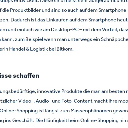
shops entwickelt. Diese sind meist sehr aufgeräumt und ü
 die Produktbilder und sind so auch auf dem Smartphone
zen. Dadurch ist das Einkaufen auf dem Smartphone heut
em und einfach wie am Desktop-PC – mit dem Vorteil, das
n kann, zum Beispiel wenn man unterwegs ein Schnäppchen 
erin Handel & Logistik bei Bitkom.
isse schaffen
rungsbedürftige, innovative Produkte die man am besten m
tzlicher Video-, Audio- und Foto-Content macht Ihre mob
. „Online-Shopping ist längst zum Massenphänomen gewor
ang ins Geschäft. Die Häufigkeit beim Online-Shopping ni