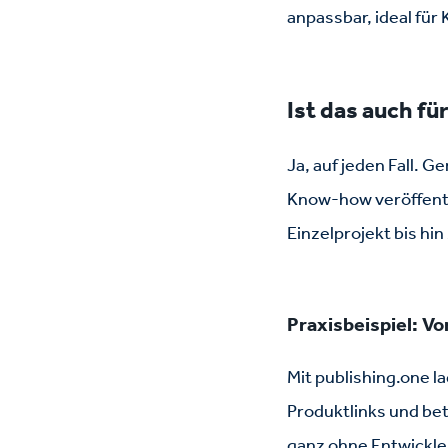
anpassbar, ideal fü
Ist das auch f
Ja, auf jeden Fall. 
Know-how veröffentl
Einzelprojekt bis hi
Praxisbeispiel: V
Mit publishing.one l
Produktlinks und bet
ganz ohne Entwickle