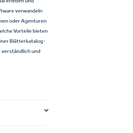
ial erleben und
oftware verwandeln
ehmen oder Agenturen
elche Vorteile bieten
iner Blätterkatalog-
, verständlich und
 eines Printkatalogs