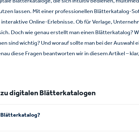
tale Blätterkataloge, die sich intuitiv bedienen, multimed
tzen lassen. Mit einer professionellen Blätterkatalog-S
in interaktive Online-Erlebnisse. Ob für Verlage, Untern
sich. Doch wie genau erstellt man einen Blätterkatalog? W
en sind wichtig? Und worauf sollte man bei der Auswahl e
au diese Fragen beantworten wir in diesem Artikel – klar
zu digitalen Blätterkatalogen
r Blätterkatalog?
katalog, auch Flipbook genannt, ist die interaktive Version