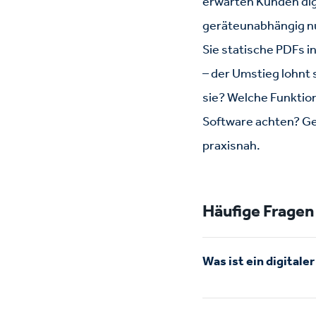
erwarten Kunden digi
geräteunabhängig nu
Sie statische PDFs 
– der Umstieg lohnt 
sie? Welche Funktion
Software achten? Gen
praxisnah.
Häufige Fragen 
Was ist ein digitale
Ein digitaler Blätter