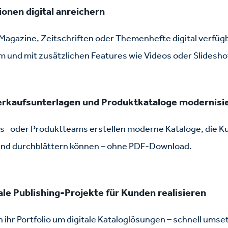
talogs und können nun noch einfacher neue Käufergruppe
ionen digital
anreichern
amm erweitern. Dabei begeistern Sie Ihren Kunden durch
 Magazine, Zeitschriften oder Themenhefte digital verfüg
igitalen Mehrwert, der für Ihren Kunden immer und überall
m und mit zusätzlichen Features wie Videos oder Slidesh
rkaufsunterlagen und Produktkataloge modernisi
bs- oder Produktteams erstellen moderne Kataloge, die K
 und durchblättern können – ohne PDF-Download.
ale Publishing-Projekte für Kunden realisieren
ihr Portfolio um digitale Kataloglösungen – schnell umsetz