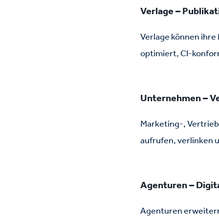
Reichweite Ihres Ka
Verlage – Publikat
auch Ihren Kundenst
Verlage können ihre
und schaffen einen d
optimiert, CI-konfor
Unternehmen – Ve
Marketing-, Vertrie
aufrufen, verlinken
Agenturen – Digit
Agenturen erweitern 