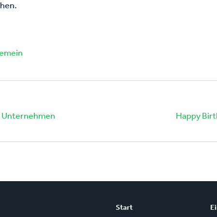
chen.
gemein
für Unternehmen
Happy Birt
Start
E