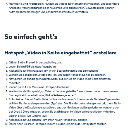
Marketing und Promotion
: Nutzen Sie Videos für Marketingkampagnen, um besondere
Angebote, Veranstaltungen oder neue Produkte zu bewerben. Bewegte Bilder können
Aufmerksamkeit erregen und Botschaften effektiver vermitteln.
So einfach geht’s
Hotspot „Video in Seite eingebettet“ erstellen:
Öffnen Sie Ihr Projekt in der publishing.one.
Legen Sie ein PDF als neue Ausgabe an.
Klicken Sie auf Ihre Ausgabe, um in den Bearbeitungsmodus zu wechseln.
Wählen Sie den Bereich „Hotspots“ an, um in den Hotspot Editor zu gelangen.
Navigieren Sie auf die gewünschte Seite, auf der Sie ein Video in die Seite einbetten
möchten.
Ziehen Sie mit der Maus eine Hotspot-Fläche auf.
Wählen Sie als Hotspot-Typ „Video in Seite eingebettet“ aus. Diesen finden Sie als neuen
Eintrag direkt unterhalb von „Bild in Seite eingebettet“.
Entscheiden Sie, ob Sie Ihr Video online nachladen möchten oder als Datei einfügen wollen.
Wählen Sie hierzu den passenden „Typ“ aus. Die Standardeinstellung erwartet, dass Sie Ihr
Video über die Dateiablage auswählen, aus der Medienverwaltung wiederverwenden oder
per Drag & Drop einladen. Wenn Sie stattdessen Ihr Video online nachladen möchten,
wählen Sie als Typ „Online“ aus.
Klicken Sie auf „Speichern“, um Ihren neuen Hotspot zu sichern.
Überprüfen Sie Ihren Hotspot, indem Sie den Export aufs Testsystem starten.