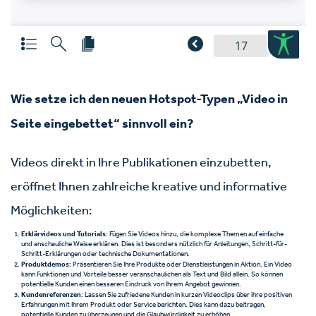
Wie setze ich den neuen Hotspot-Typen „Video in
Seite eingebettet“ sinnvoll ein?
Videos direkt in Ihre Publikationen einzubetten,
eröffnet Ihnen zahlreiche kreative und informative
Möglichkeiten:
Erklärvideos und Tutorials
: Fügen Sie Videos hinzu, die komplexe Themen auf einfache
und anschauliche Weise erklären. Dies ist besonders nützlich für Anleitungen, Schritt-für-
Schritt-Erklärungen oder technische Dokumentationen.
Produktdemos
: Präsentieren Sie Ihre Produkte oder Dienstleistungen in Aktion. Ein Video
kann Funktionen und Vorteile besser veranschaulichen als Text und Bild allein. So können
potentielle Kunden einen besseren Eindruck von Ihrem Angebot gewinnen.
Kundenreferenzen
: Lassen Sie zufriedene Kunden in kurzen Videoclips über ihre positiven
Erfahrungen mit Ihrem Produkt oder Service berichten. Dies kann dazu beitragen,
potentielle Kunden zu überzeugen und die Glaubwürdigkeit zu erhöhen.