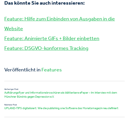
Das könnte Sie auch interessieren:
Feature: Hilfe zum Einbinden von Ausgaben in die
Website
Feature: Animierte GIFs + Bilder einbetten
Feature: DSGVO-konformes Tracking
Veröffentlicht in
Features
Vorheriger Post
Aufklärungsflyer und Informationsbroschüren als blätterbare ePaper – Im Interview mit dem
Münchner Bündnis gegen Depression e.V.
Nächster Post
UPLAND-TIPS digitalisiert: Wie die publishing.one Software das Monatsmagazin neu definiert