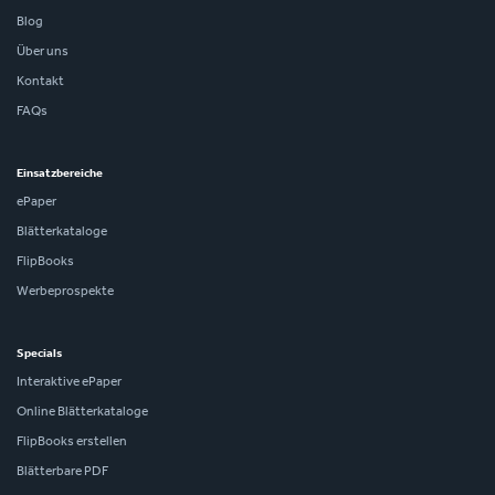
Blog
Über uns
Kontakt
FAQs
Einsatzbereiche
ePaper
Blätterkataloge
FlipBooks
Werbeprospekte
Specials
Interaktive ePaper
Online Blätterkataloge
FlipBooks erstellen
Blätterbare PDF